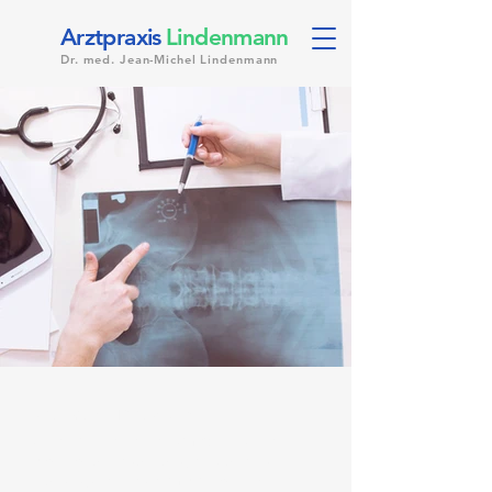
Arztpraxis
Lindenmann
Dr. med. Jean-Michel Lindenmann
Verkehrsmedizin
Anerkannte verkehrsmedizinische
Kontrolluntersuchungen
Stufe 1-3.
Günstigste Preise im Kanton ZH.