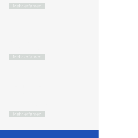
Mehr erfahren
Check-Up
Fundierte Vorsorgeuntersuchungen
gemäss individuellem Risikoprofil.
Mehr erfahren
Gewichtsreduktion
Nachhaltig abnehmen mit
medikamentöser Therapie (z.B.
Ozempic, Saxenda oder Wegovy).
Mehr erfahren